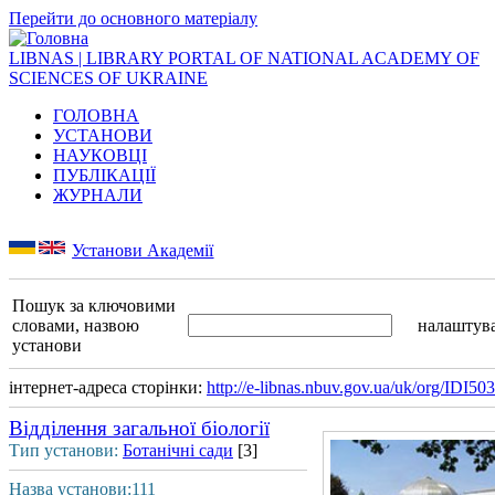
Перейти до основного матеріалу
LIBNAS | LIBRARY PORTAL OF NATIONAL ACADEMY OF
SCIENCES OF UKRAINE
ГОЛОВНА
УСТАНОВИ
НАУКОВЦІ
ПУБЛІКАЦІЇ
ЖУРНАЛИ
Установи Академії
Пошук за ключовими
словами, назвою
налаштув
установи
інтернет-адреса сторінки:
http://e-libnas.nbuv.gov.ua/uk/org/IDI50
Відділення загальної біології
Тип установи:
Ботанічні сади
[3]
Назва установи:111