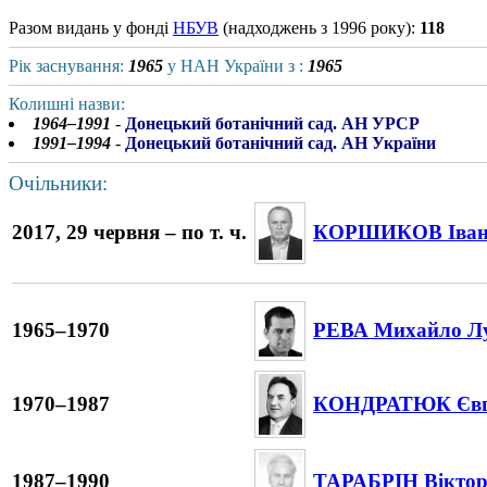
Разом видань у фонді
НБУВ
(надходжень з 1996 року):
118
Рік заснування:
1965
у НАН України з :
1965
Колишні назви:
1964–1991
-
Донецький ботанічний сад. АН УРСР
1991–1994
-
Донецький ботанічний сад. АН України
Очільники:
2017, 29 червня – по т. ч.
КОРШИКОВ Іван 
1965–1970
РЕВА Михайло Л
1970–1987
КОНДРАТЮК Євг
1987–1990
ТАРАБРІН Віктор