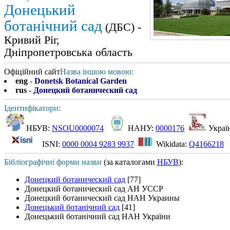
Донецький
ботанічний сад
(ДБС) -
Кривий Ріг,
Дніпропетровська область
Офіційний сайт
Назва іншою мовою:
eng
-
Donetsk Botanical Garden
rus
-
Донецкий ботанический сад
Ідентифікатори:
НБУВ:
NSOU0000074
НАНУ:
0000176
Украї
ISNI:
0000 0004 9283 9937
Wikidata:
Q4166218
Бібліографічні форми назви
(за каталогами
НБУВ
):
Донецкий ботанический сад
[77]
Донецкий ботанический сад АН УССР
Донецкий ботанический сад НАН Украины
Донецький ботанічний сад
[41]
Донецький ботанічний сад НАН України