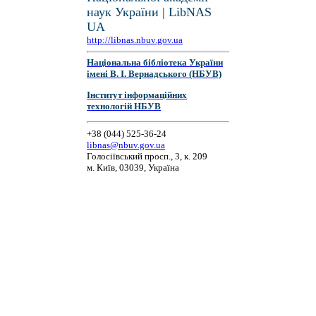
наук України | LibNAS
UA
http://libnas.nbuv.gov.ua
Національна бібліотека України
імені В. І. Вернадського (НБУВ)
Інститут інформаційних
технологій НБУВ
+38 (044) 525-36-24
libnas@nbuv.gov.ua
Голосіївський просп., 3, к. 209
м. Київ, 03039, Україна