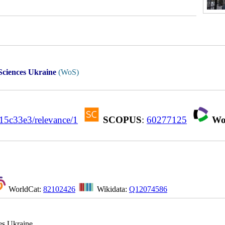
Sciences Ukraine
(WoS)
5c33e3/relevance/1
SCOPUS
:
60277125
Wo
WorldCat:
82102426
Wikidata:
Q12074586
es Ukraine