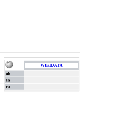
WIKIDATA
uk
en
ru