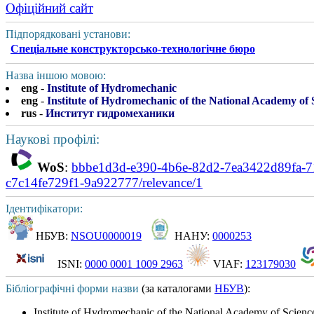
Офіційний сайт
Підпорядковані установи:
Спеціальне конструкторсько-технологічне бюро
Назва іншою мовою:
eng
-
Institute of Hydromechanic
eng
-
Institute of Hydromechanic of the National Academy of 
rus
-
Институт гидромеханики
Наукові профілі:
WoS
:
bbbe1d3d-e390-4b6e-82d2-7ea3422d89fa-71
c7c14fe729f1-9a922777/relevance/1
Ідентифікатори:
НБУВ:
NSOU0000019
НАНУ:
0000253
ISNI:
0000 0001 1009 2963
VIAF:
123179030
Бібліографічні форми назви
(за каталогами
НБУВ
):
Institute of Hydromechanic of the National Academy of Scienc