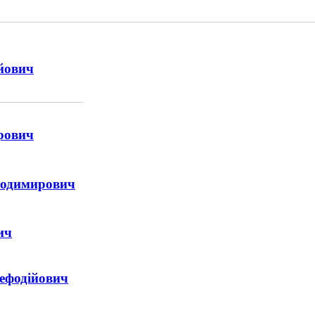
йович
рович
одимирович
ич
фодійович