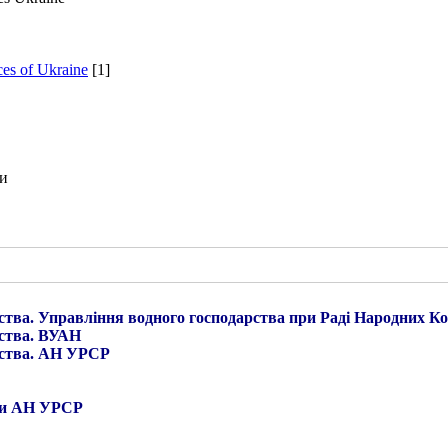
ces of Ukraine
[1]
ни
рства. Управління водного господарства при Раді Народних К
рства. ВУАН
рства. АН УРСР
ніки АН УРСР