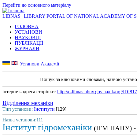
Перейти до основного матеріалу
LIBNAS | LIBRARY PORTAL OF NATIONAL ACADEMY OF 
ГОЛОВНА
УСТАНОВИ
НАУКОВЦІ
ПУБЛІКАЦІЇ
ЖУРНАЛИ
Установи Академії
Пошук за ключовими словами, назвою устан
інтернет-адреса сторінки:
http://e-libnas.nbuv.gov.ua/uk/org/IDI81
Відділення механіки
Тип установи:
Інститути
[129]
Назва установи:111
Інститут гідромеханіки
(ІГМ НАНУ) - 