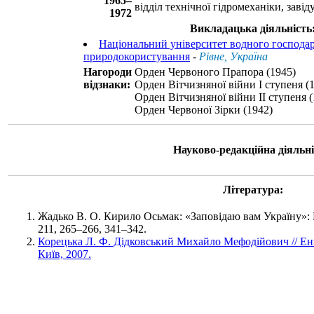
1965–
відділ технічної гідромеханіки, завід
1972
Викладацька діяльність
Національний університет водного господар
природокористування
-
Рівне, Україна
Нагороди
Орден Червоного Прапора (1945)
відзнаки:
Орден Вітчизняної війни I ступеня (
Орден Вітчизняної війни II ступеня (
Орден Червоної Зірки (1942)
Науково-редакційна діяльні
Література:
Жадько В. О. Кирило Осьмак: «Заповідаю вам Україну»: Р
211, 265–266, 341–342.
Корецька Л. Ф. Дідковський Михайло Мефодійович // Енци
Київ, 2007.