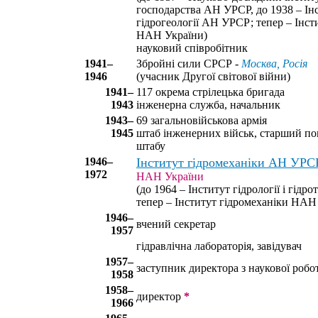
господарства АН УРСР, до 1938 – Інст
гідрогеології АН УРСР; тепер – Інст
НАН України)
науковий співробітник
1941–
Збройні сили СРСР -
Москва, Росія
1946
(учасник Другої світової війни)
1941–
117 окрема стрілецька бригада
1943
інженерна служба, начальник
1943–
69 загальновійськова армія
1945
штаб інженерних військ, старший по
штабу
1946–
Інститут гідромеханіки АН УРС
1972
НАН України
(до 1964 – Інститут гідрології і гід
тепер – Інститут гідромеханіки НАН
1946–
вчений секретар
1957
гідравлічна лабораторія, завідувач
1957–
заступник директора з наукової робо
1958
1958–
директор
*
1966