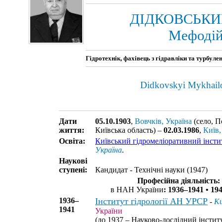
ДІДКОВСЬКИ
Мефоді
Гідротехнік, фахівець з гідравліки та турбуле
Didkovskyi Mykhail
Дати
05.10.1903
,
Вовчків, Україна
(село, П
життя:
Київська область) –
02.03.1986
,
Київ,
Освіта:
Київський гідромеліоративний інсти
Україна
.
Наукові
ступені:
Кандидат - Технічні науки (1947)
Професійна діяльність:
в НАН України
: 1936–1941 • 19
1936–
Інститут гідрології АН УРСР
-
Ки
1941
України
(до 1937 – Науково-дослідний інстит