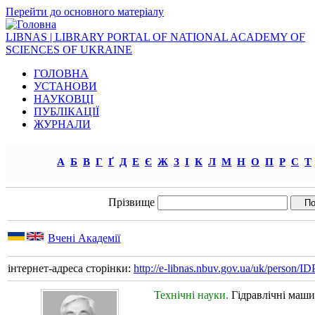
Перейти до основного матеріалу
LIBNAS | LIBRARY PORTAL OF NATIONAL ACADEMY OF
SCIENCES OF UKRAINE
ГОЛОВНА
УСТАНОВИ
НАУКОВЦІ
ПУБЛІКАЦІЇ
ЖУРНАЛИ
А
Б
В
Г
Ґ
Д
Е
Є
Ж
З
І
К
Л
М
Н
О
П
Р
С
Т
Прізвище
Вчені Академії
інтернет-адреса сторінки:
http://e-libnas.nbuv.gov.ua/uk/person/
Технічні науки.
Гідравлічні маши