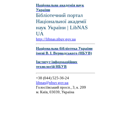
Національна академія наук
України
Бібліотечний портал
Національної академії
наук України | LibNAS
UA
http://libnas.nbuv.gov.ua
Національна бібліотека України
імені В. І. Вернадського (НБУВ)
Інститут інформаційних
технологій НБУВ
+38 (044) 525-36-24
libnas@nbuv.gov.ua
Голосіївський просп., 3, к. 209
м. Київ, 03039, Україна