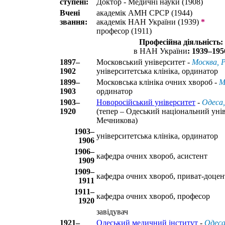
ступені:
Доктор - Медичні науки (1908)
Вчені
академік АМН СРСР (1944)
звання:
академік НАН України (1939)
*
професор (1911)
Професійна діяльність:
в НАН України
: 1939–195
1897–
Московський університет -
Москва, Р
1902
університетська клініка, ординатор
1899–
Московська клініка очних хвороб -
М
1903
ординатор
1903–
Новоросійський університет
-
Одеса,
1920
(тепер – Одеський національний уніве
Мечникова)
1903–
університетська клініка, ординатор
1906
1906–
кафедра очних хвороб, асистент
1909
1909–
кафедра очних хвороб, приват-доцен
1911
1911–
кафедра очних хвороб, професор
1920
завідувач
1921–
Одеський медичний інститут
-
Одеса