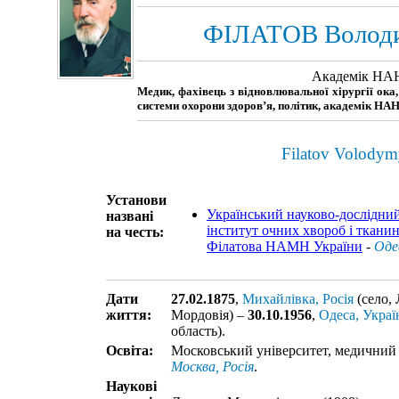
ФІЛАТОВ Володи
Академік НАН
Медик, фахівець з відновлювальної хірургії ока,
системи охорони здоров’я, політик, академік НА
Filatov Volodym
Установи
Український науково-дослідни
названі
інститут очних хвороб і тканинн
на честь:
Філатова НАМН України
-
Оде
Дати
27.02.1875
,
Михайлівка, Росія
(село,
життя:
Мордовія) –
30.10.1956
,
Одеса, Украї
область).
Освіта:
Московський університет, медичний ф
Москва, Росія
.
Наукові