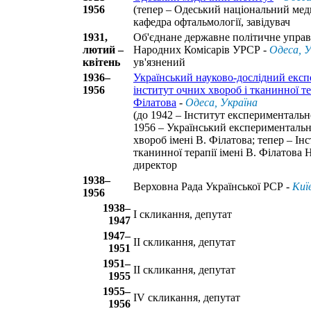
1956
(тепер – Одеський національний мед
кафедра офтальмології, завідувач
1931,
Об'єднане державне політичне управ
лютий –
Народних Комісарів УРСР -
Одеса, У
квітень
ув'язнений
1936–
Український науково-дослідний екс
1956
інститут очних хвороб і тканинної тер
Філатова
-
Одеса, Україна
(до 1942 – Інститут експериментально
1956 – Український експериментальн
хвороб імені В. Філатова; тепер – Ін
тканинної терапії імені В. Філатов
директор
1938–
Верховна Рада Української РСР -
Киї
1956
1938–
I скликання, депутат
1947
1947–
II скликання, депутат
1951
1951–
II скликання, депутат
1955
1955–
IV скликання, депутат
1956