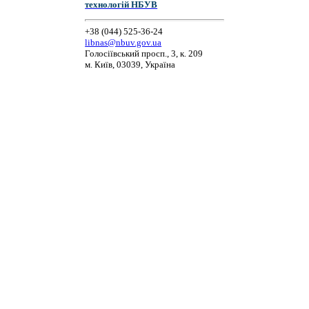
технологій НБУВ
+38 (044) 525-36-24
libnas@nbuv.gov.ua
Голосіївський просп., 3, к. 209
м. Київ, 03039, Україна