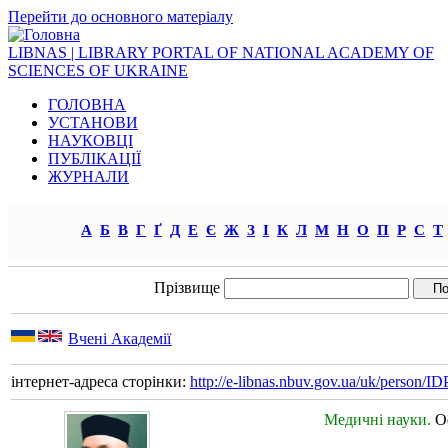
Перейти до основного матеріалу
LIBNAS | LIBRARY PORTAL OF NATIONAL ACADEMY OF
SCIENCES OF UKRAINE
ГОЛОВНА
УСТАНОВИ
НАУКОВЦІ
ПУБЛІКАЦІЇ
ЖУРНАЛИ
А
Б
В
Г
Ґ
Д
Е
Є
Ж
З
І
К
Л
М
Н
О
П
Р
С
Т
Прізвище
Вчені Академії
інтернет-адреса сторінки:
http://e-libnas.nbuv.gov.ua/uk/person/
Медичні науки.
О