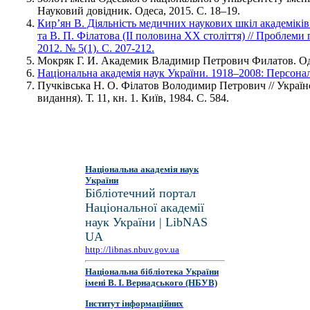
Науковий довідник. Одеса, 2015. С. 18–19.
Кир’ян В. Діяльність медичних наукових шкіл академіків
та В. П. Філатова (ІІ половина XX століття) // Проблеми
2012. № 5(1). С. 207-212.
Мокряк Г. И. Академик Владимир Петрович Филатов. Оде
Національна академія наук України. 1918–2008: Персональ
Пучківська Н. О. Філатов Володимир Петрович // Україн
видання). Т. 11, кн. 1. Київ, 1984. С. 584.
Національна академія наук
України
Бібліотечний портал
Національної академії
наук України | LibNAS
UA
http://libnas.nbuv.gov.ua
Національна бібліотека України
імені В. І. Вернадського (НБУВ)
Інститут інформаційних