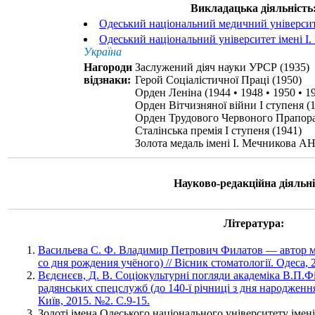
Викладацька діяльність
Одеський національний медичний універси
Одеський національний університет імені І
Україна
Нагороди
Заслужений діяч науки УРСР (1935)
відзнаки:
Герой Соціалістичної Праці (1950)
Орден Леніна (1944 • 1948 • 1950 • 1
Орден Вітчизняної війни I ступеня (
Орден Трудового Червоного Прапора
Сталінська премія I ступеня (1941)
Золота медаль імені І. Мечникова А
Науково-редакційна діяльні
Література:
Васильева С. Ф. Владимир Петрович Филатов ― автор ме
со дня рождения учёного) // Вісник стоматології. Одеса, 2
Вєдєнєєв, Д. В. Соціокультурні погляди академіка В.П.Фі
радянських спецслужб (до 140-ї річниці з дня народження 
Київ, 2015. №2. С.9-15.
Золоті імена Одеського національного університету імені