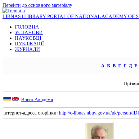
Перейти до основного матеріалу
LIBNAS | LIBRARY PORTAL OF NATIONAL ACADEMY OF 
ГОЛОВНА
УСТАНОВИ
НАУКОВЦІ
ПУБЛІКАЦІЇ
ЖУРНАЛИ
А
Б
В
Г
Ґ
Д
Е
Прізви
Вчені Академії
інтернет-адреса сторінки:
http://e-libnas.nbuv.gov.ua/uk/person/