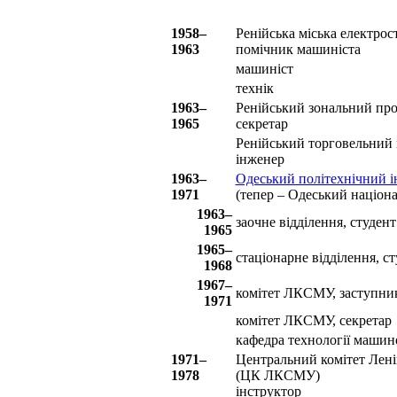
1958–
Ренійська міська електрос
1963
помічник машиніста
машиніст
технік
1963–
Ренійський зональний пр
1965
секретар
Ренійський торговельний 
інженер
1963–
Одеський політехнічний і
1971
(тепер – Одеський націон
1963–
заочне відділення, студент
1965
1965–
стаціонарне відділення, с
1968
1967–
комітет ЛКСМУ, заступник
1971
комітет ЛКСМУ, секретар
кафедра технології машин
1971–
Центральний комітет Ленін
1978
(ЦК ЛКСМУ)
інструктор