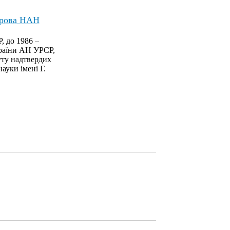
оброва НАН
, до 1986 –
країни АН УРСР,
туту надтвердих
ауки імені Г.