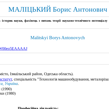
МАЛІЦЬКИЙ Борис Антонович
 історик науки, фахівець з питань теорії науково-технічного потенціалу 
Malitskyi Borys Antonovych
W00eo5EAAAAJ
місто, Ізмаїльський район, Одеська область)
.
нститут
, спеціальність "Технологія машинобудування, металорізал
а, Україна
.
 (1990)
ки (1980)
Професійна діяльність: