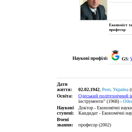
Економіст та
професор
.
Наукові профілі:
GS
:
Дати
життя:
02.02.1942
,
Рені, Україна
(
Освіта:
Одеський політехнічний і
інструменти" (1968) -
Одес
Наукові
Доктор - Економічні науки
ступені:
Кандидат - Економічні нау
Вчені
звання:
професор (2002)