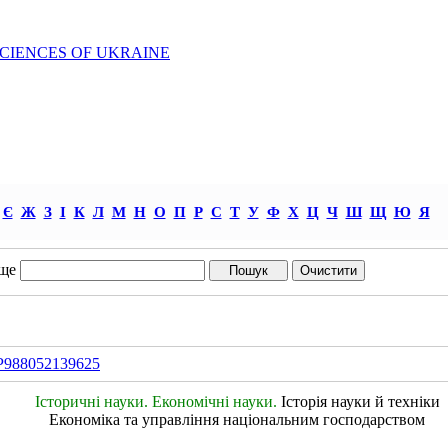
SCIENCES OF UKRAINE
Є
Ж
З
І
К
Л
М
Н
О
П
Р
С
Т
У
Ф
Х
Ц
Ч
Ш
Щ
Ю
Я
ще
IDP988052139625
Історичні науки. Економічні науки.
Історія науки й техніки
Економіка та управління національним господарством