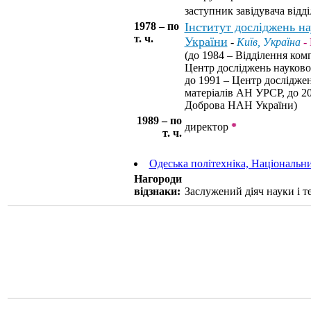
заступник завідувача відді
1978 – по
Інститут досліджень на
т. ч.
України
-
Київ, Україна
-
(до 1984 – Відділення ко
Центр досліджень науково
до 1991 – Центр досліджен
матеріалів АН УРСР, до 20
Доброва НАН України)
1989 – по
директор
*
т. ч.
Одеська політехніка, Національн
Нагороди
відзнаки:
Заслужений діяч науки і т