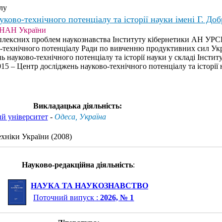
лу
уково-технічного потенціалу та історії науки імені Г. Д
 НАН України
мплексних проблем наукознавства Інституту кібернетики АН УРСР
-технічного потенціалу Ради по вивченню продуктивних сил У
ь науково-технічного потенціалу та історії науки у складі Інсти
15 – Центр досліджень науково-технічного потенціалу та історії н
Викладацька діяльність:
ий університет
-
Одеса, Україна
ехніки України (2008)
Науково-редакційна діяльність
:
НАУКА ТА НАУКОЗНАВСТВО
Поточний випуск :
2026, № 1