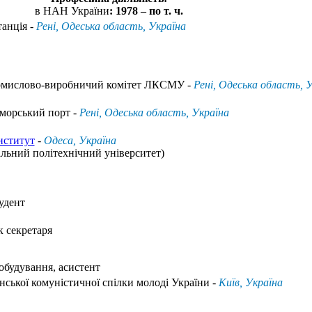
в НАН України
: 1978 – по т. ч.
танція -
Рені, Одеська область, Україна
омислово-виробничий комітет ЛКСМУ -
Рені, Одеська область, 
морський порт -
Рені, Одеська область, Україна
нститут
-
Одеса, Україна
альний політехнічний університет)
тудент
 секретаря
обудування, асистент
ської комуністичної спілки молоді України -
Київ, Україна