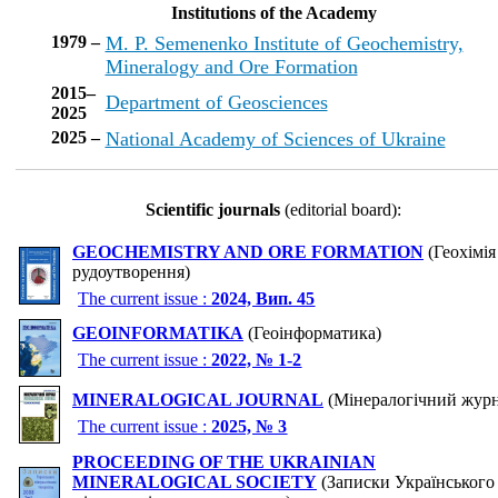
Institutions of the Academy
1979 –
M. P. Semenenko Institute of Geochemistry,
Mineralogy and Ore Formation
2015–
Department of Geosciences
2025
2025 –
National Academy of Sciences of Ukraine
Scientific journals
(editorial board):
GEOCHEMISTRY AND ORE FORMATION
(Геохімія
рудоутворення)
The current issue :
2024, Вип. 45
GEOINFORMATIKA
(Геоінформатика)
The current issue :
2022, № 1-2
MINERALOGICAL JOURNAL
(Мінералогічний журн
The current issue :
2025, № 3
PROCEEDING OF THE UKRAINIAN
MINERALOGICAL SOCIETY
(Записки Українського