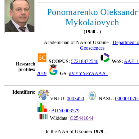
Ponomarenko Oleksandr
Mykolaiovych
(
1950 -
)
Academician of NAS of Ukraine -
Department o
Geosciences
SCOPUS
:
57218872546
WoS
:
AAE-1
Research
profiles:
2019
GS
:
dVYYYeYAAAAJ
Identifiers:
VNLU:
0003450
NASU:
000001076
:
BUN0003579
Wikidata:
Q25441044
In the NAS of Ukraine
: 1979 –