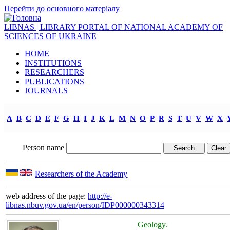
Перейти до основного матеріалу
LIBNAS | LIBRARY PORTAL OF NATIONAL ACADEMY OF
SCIENCES OF UKRAINE
HOME
INSTITUTIONS
RESEARCHERS
PUBLICATIONS
JOURNALS
A
B
C
D
E
F
G
H
I
J
K
L
M
N
O
P
R
S
T
U
V
W
X
Person name
Researchers of the Academy
web address of the page:
http://e-
libnas.nbuv.gov.ua/en/person/IDP000000343314
Geology.