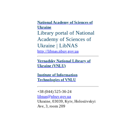
National Academy of Sciences of
Ukraine
Library portal of National
Academy of Sciences of
Ukraine | LibNAS
http://libnas.nbuv.gov.ua
Vernadsky National Library of
Ukraine (VNLU)
Institute of Information
Technologies of VNLU
+38 (044) 525-36-24
libnas@nbuv.gov.ua
Ukraine, 03039, Kyiv, Holosiivskyi
Ave, 3, room 209